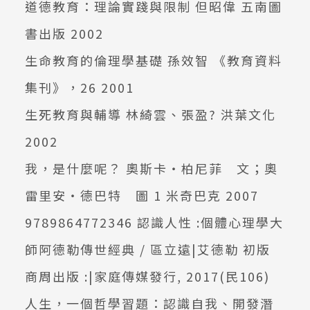
道德教育：理論實踐與限制 但昭偉 五南圖
書出版 2002
生命教育的倫理學基礎 孫效智 《教育資料
集刊》，26 2001
生死教育與輔導 林綺雲、張盈? 洪葉文化
2002
我，是什麼呢？ 奧斯卡‧柏尼菲 文；奧
雷里安‧德巴特 圖 1 米奇巴克 2007
9789864772346 認識人性 :個體心理學大
師阿德勒傳世經典 / 區立遠|艾德勒 初版
商周出版 :|家庭傳媒發行, 2017(民106)
人生，一個哲學習題：認識自我、開發潛