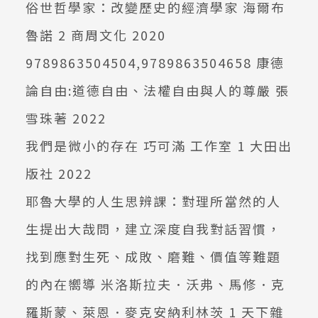
俗世哲學家：改變歷史的經濟學家 海爾布
魯諾 2 商周文化 2020
9789863504504,9789863504658 康德
論自由:道德自由、法權自由與人的尊嚴 張
雪珠著 2022
我們是微小的存在 巧可滿 工作室 1 大田出
版社 2022
耶魯大學的人生思辨課：對理所當然的人
生提出大哉問，建立深度自我對話習慣，
找到應對生死、成敗、磨難、價值等難題
的內在嚮導 米洛斯拉夫．沃弗、馬修．克
羅斯蒙、萊恩．麥克安納利林茨 1 天下雜