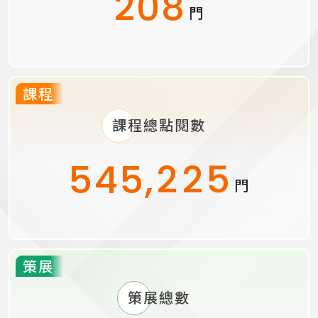
208
8
7
8
5
5
8
9
門
7
6
7
4
4
7
8
課程
6
5
6
3
3
6
7
課程總點閱數
5
4
5
,
2
2
5
9
6
9
門
4
3
4
1
1
4
8
5
8
策展
3
2
3
0
0
3
7
4
7
策展總數