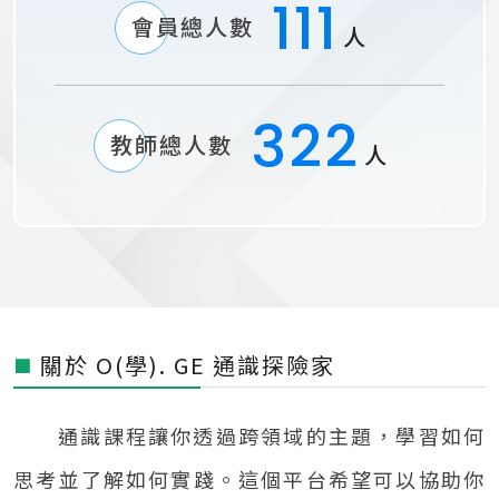
1
111
會員總人數
人
0
5
3
0
322
教師總人數
4
2
人
3
1
2
0
關於 O(學). GE 通識探險家
■
1
通識課程讓你透過跨領域的主題，學習如何
思考並了解如何實踐。這個平台希望可以協助你