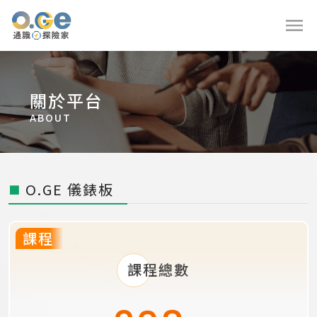
9
9
關於平台
ABOUT
8
8
O.GE 儀錶板
■
9
7
7
課程
9
8
9
6
6
9
課程總數