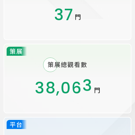
2
1
2
37
2
6
3
9
6
門
1
0
1
1
5
2
8
5
策展
0
0
0
4
9
1
7
4
策展總觀看數
3
8
,
0
6
3
門
2
7
5
2
平台
1
6
4