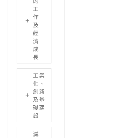
的
工
作
及
經
濟
成
長
工業
化、
創新
及基
礎建
設
減