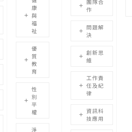
健
團隊合
康
作
與
福
問題解
祉
決
優
創新思
質
維
教
育
工作責
任及紀
性
律
別
平
資訊科
權
技應用
淨