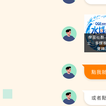
學習社群
士：多媒
覺轉
點我
或者