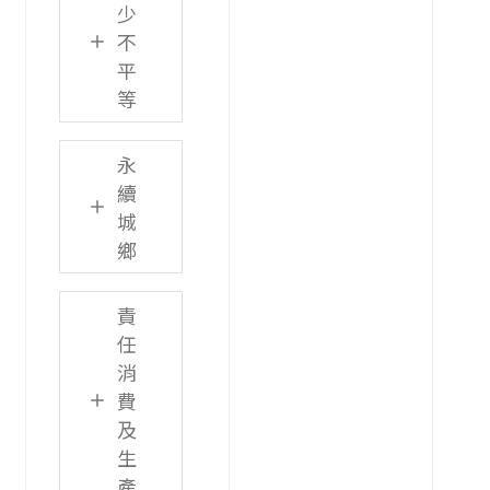
少
不
平
等
永
續
城
鄉
責
任
消
費
及
生
產