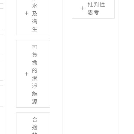
批判性
水
思考
及
衛
生
可
負
擔
的
潔
淨
能
源
合
適