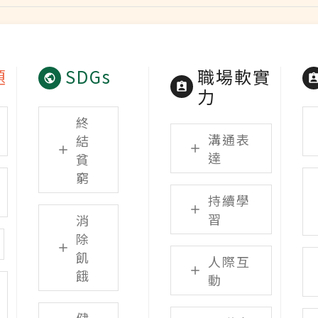
題
SDGs
職場軟實
力
終
溝通表
結
達
貧
窮
持續學
習
消
除
飢
人際互
餓
動