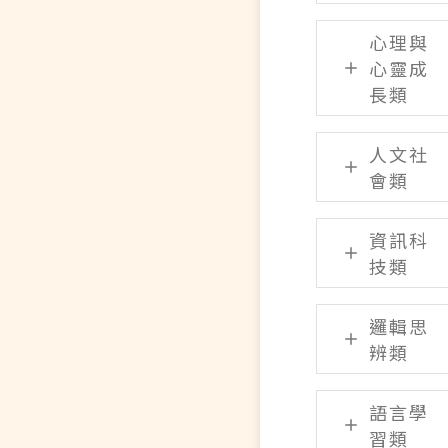
心理與
心靈成
長類
人文社
會類
資訊科
技類
邏輯思
辨類
語言學
習類