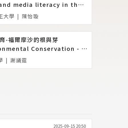
Food and media literacy in the age of Generative AI
正大學
|
陳怡璇
育-福爾摩沙的根與芽
Environmental Conservation - Roots and Shoots of Formosa
學
|
謝議霆
2025-09-15 20:50