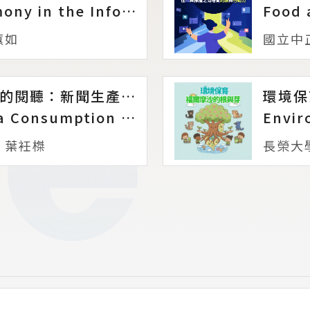
Invisible Hegemony in the Information Age: Media, Capital, and Data Politics
蕙如
國立中
閱聽的正義，正義的閱聽：新聞生產與輿情模擬
環境保
Justice in Media Consumption and Production: News Production and Public Opinion Simulation
葉衽榤
長榮大