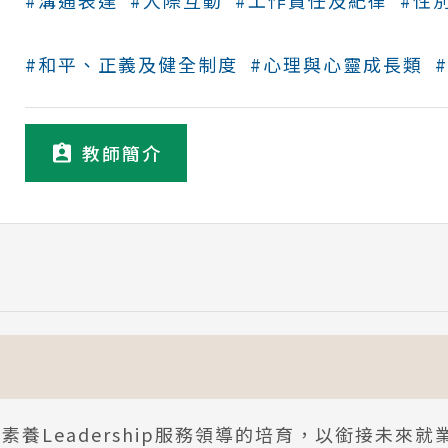
#溝通表達
#人際互動
#工作責任及紀律
#性
#和平、正義及健全制度
#心理與心靈成長類
教師簡介
素養Leadership服務領導的培育，以銜接未來