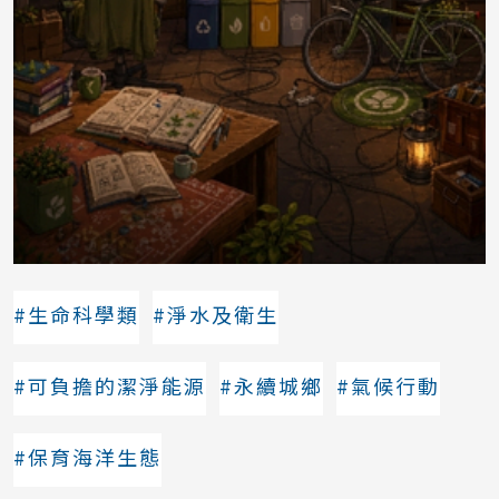
#生命科學類
#淨水及衛生
#可負擔的潔淨能源
#永續城鄉
#氣候行動
#保育海洋生態